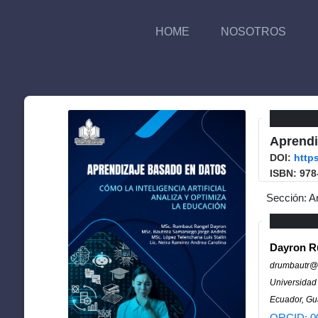
HOME
NOSOTROS
Aprendi
DOI:
http
ISBN: 978
Sección: A
Dayron R
drumbautr@
Universidad
Ecuador, Gu
ORCID: 0