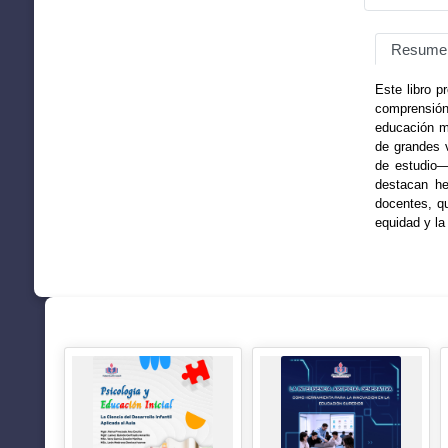
Resume
Este libro p
comprensión
educación má
de grandes 
de estudio—
destacan he
docentes, qu
equidad y la
SUGERENCIAS