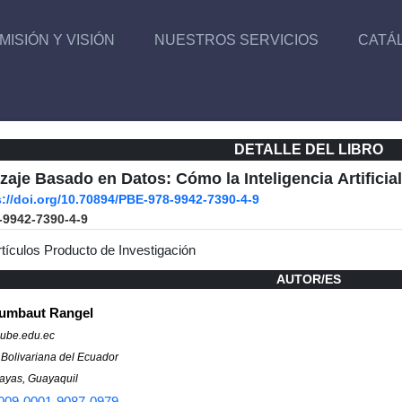
MISIÓN Y VISIÓN
NUESTROS SERVICIOS
CATÁ
DETALLE DEL LIBRO
zaje Basado en Datos: Cómo la Inteligencia Artificia
s://doi.org/10.70894/PBE-978-9942-7390-4-9
-9942-7390-4-9
rtículos Producto de Investigación
AUTOR/ES
umbaut Rangel
ube.edu.ec
 Bolivariana del Ecuador
ayas, Guayaquil
009-0001-9087-0979