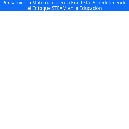
Pensamiento Matemático en la Era de la IA: Redefiniendo
el Enfoque STEAM en la Educación