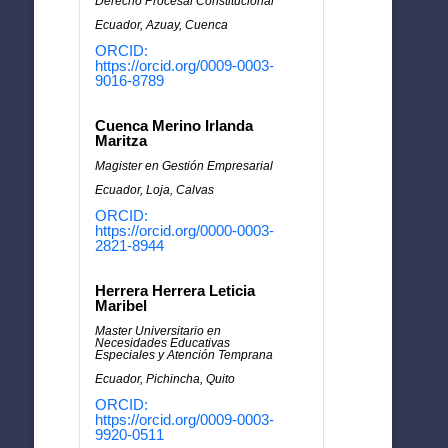
Derecho Procesal Constitucional
Ecuador, Azuay, Cuenca
ORCID:
https://orcid.org/0009-0003-
9016-8789
Cuenca Merino Irlanda
Maritza
Magister en Gestión Empresarial
Ecuador, Loja, Calvas
ORCID:
https://orcid.org/0000-0003-
2821-8944
Herrera Herrera Leticia
Maribel
Master Universitario en
Necesidades Educativas
Especiales y Atención Temprana
Ecuador, Pichincha, Quito
ORCID:
https://orcid.org/0009-0003-
9920-0511