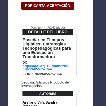
PDF-CARTA-ACEPTACIÓN
1
Publicado: 2025-08-20
DETALLE DEL LIBRO
Enseñar en Tiempos
Digitales: Estrategias
Tecnopedagógicas para
una Educación
Transformadora
DOI:
https://doi.org/10.70894/PBE-
978-9942-575-10-4
ISBN: 978-9942-575-10-4
Sección: Artículos Producto de
Investigación
AUTOR/ES
Arellano Villa Sandra
Beronica