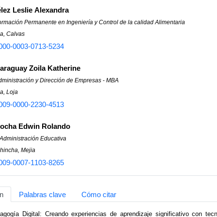
ez Leslie Alexandra
rmación Permanente en Ingeniería y Control de la calidad Alimentaria
ja, Calvas
000-0003-0713-5234
araguay Zoila Katherine
dministración y Dirección de Empresas - MBA
a, Loja
009-0000-2230-4513
Rocha Edwin Rolando
 Administración Educativa
hincha, Mejia
009-0007-1103-8265
n
Palabras clave
Cómo citar
dagogía Digital: Creando experiencias de aprendizaje significativo con te