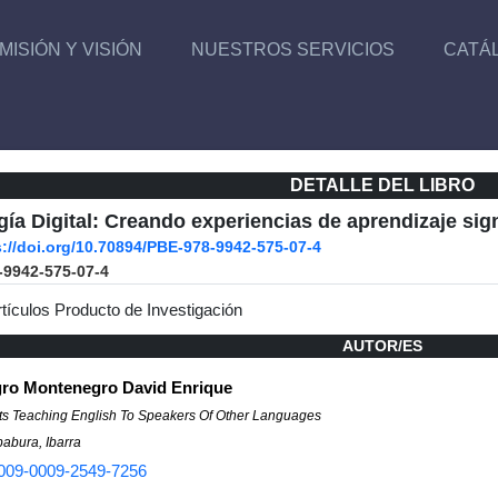
MISIÓN Y VISIÓN
NUESTROS SERVICIOS
CATÁ
DETALLE DEL LIBRO
ía Digital: Creando experiencias de aprendizaje sign
s://doi.org/10.70894/PBE-978-9942-575-07-4
-9942-575-07-4
rtículos Producto de Investigación
AUTOR/ES
ro Montenegro David Enrique
rts Teaching English To Speakers Of Other Languages
abura, Ibarra
009-0009-2549-7256