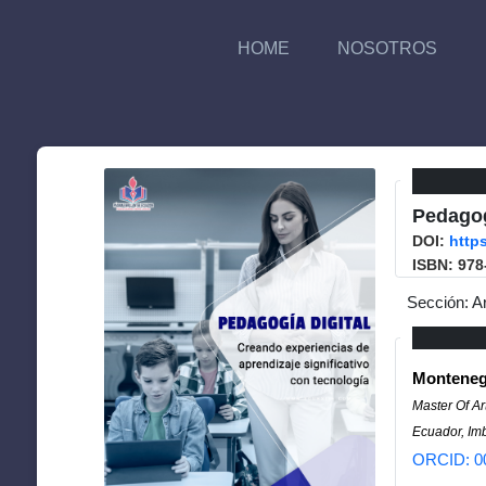
HOME
NOSOTROS
Pedagog
DOI:
http
ISBN: 978
Sección: A
Monteneg
Master Of A
Ecuador, Imb
ORCID: 0