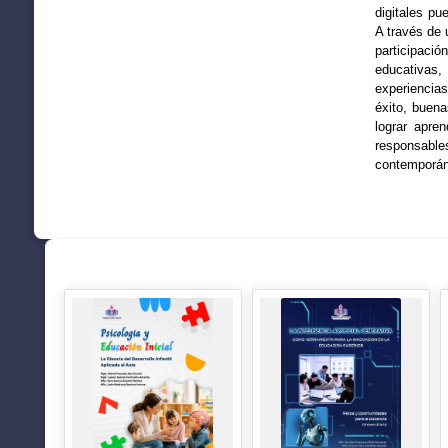
digitales pu
A través de 
participació
educativas,
experiencias
éxito, buen
lograr apre
responsable
contemporán
SUGERENCIAS