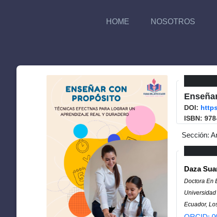
HOME
NOSOTROS
Enseñar
DOI:
http
ISBN: 978
Sección: A
Daza Sua
Doctora En 
Universidad
Ecuador, Lo
ORCID: 0