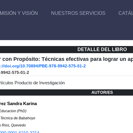
MISIÓN Y VISIÓN
NUESTROS SERVICIOS
CATÁ
DETALLE DEL LIBRO
 con Propósito: Técnicas efectivas para lograr un ap
s://doi.org/10.70894/PBE-978-9942-575-01-2
-9942-575-01-2
rtículos Producto de Investigación
AUTOR/ES
rez Sandra Karina
Educacion (PhD)
 Tecnica de Babahoyo
s Rios, Quevedo
000-0001-6210-3214