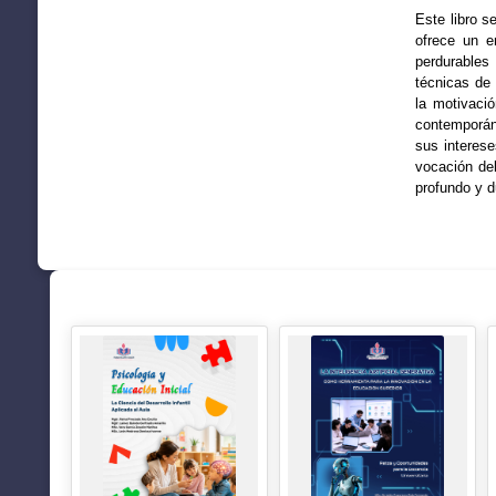
Este libro s
ofrece un e
perdurables 
técnicas de 
la motivaci
contemporán
sus interese
vocación de
profundo y d
SUGERENCIAS