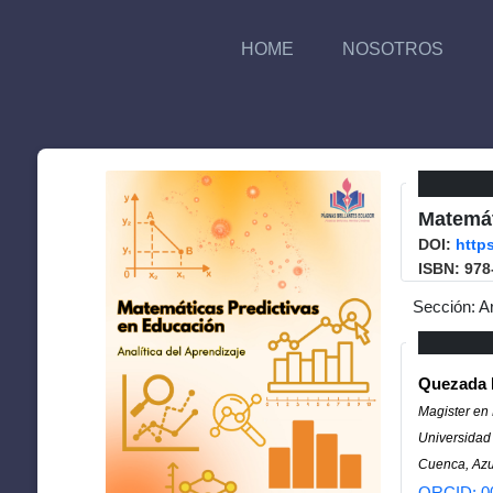
HOME
NOSOTROS
Matemát
DOI:
http
ISBN: 978
Sección: A
Quezada M
Magister en
Universidad
Cuenca, Azu
ORCID: 0