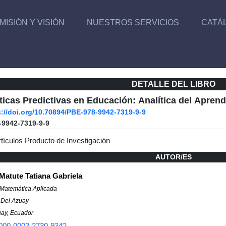
MISIÓN Y VISIÓN
NUESTROS SERVICIOS
CATÁ
DETALLE DEL LIBRO
icas Predictivas en Educación: Analítica del Aprend
s://doi.org/10.70894/PBE-978-9942-7319-9-9
-9942-7319-9-9
rtículos Producto de Investigación
AUTOR/ES
atute Tatiana Gabriela
 Matemática Aplicada
 Del Azuay
ay, Ecuador
000-0003-2730-9342