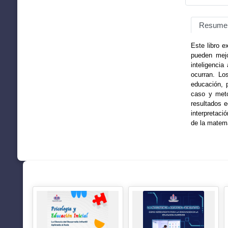
Resume
Este libro 
pueden mejo
inteligencia
ocurran. Lo
educación, 
caso y meto
resultados e
interpretaci
de la matemá
SUGERENCIAS