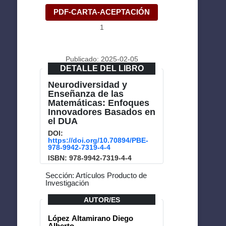
PDF-CARTA-ACEPTACIÓN
1
Publicado: 2025-02-05
DETALLE DEL LIBRO
Neurodiversidad y
Enseñanza de las
Matemáticas: Enfoques
Innovadores Basados en
el DUA
DOI:
https://doi.org/10.70894/PBE-
978-9942-7319-4-4
ISBN: 978-9942-7319-4-4
Sección: Artículos Producto de
Investigación
AUTOR/ES
López Altamirano Diego
Alberto