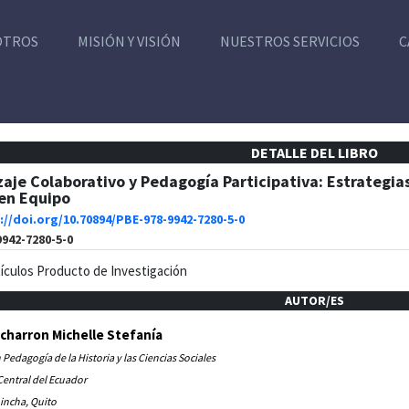
OTROS
MISIÓN Y VISIÓN
NUESTROS SERVICIOS
C
DETALLE DEL LIBRO
aje Colaborativo y Pedagogía Participativa: Estrategias
 en Equipo
://doi.org/10.70894/PBE-978-9942-7280-5-0
9942-7280-5-0
tículos Producto de Investigación
AUTOR/ES
charron Michelle Stefanía
 Pedagogía de la Historia y las Ciencias Sociales
Central del Ecuador
incha, Quito