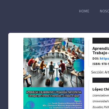
HOME
NOS
Aprendiz
Trabajo
DOI:
https
ISBN: 978-
Sección: Ar
López Chi
Licenciada en
Universidad 
Ecuador, Pich