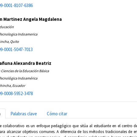
9-0001-8107-6386
n Martinez Angela Magdalena
Educación
Tecnologica Indoamerica
incha, Quito
9-0001-5047-7013
añuna Alexandra Beatriz
 Ciencias de la Educación Básica
Tecnológica Indoamérica
chincha, Ecuador
9-0008-5952-3478
n
Palabras clave
Cómo citar
je colaborativo es un enfoque pedagógico que sitúa al estudiante en el centro d
para alcanzar objetivos comunes. A diferencia de los métodos tradicionales de e