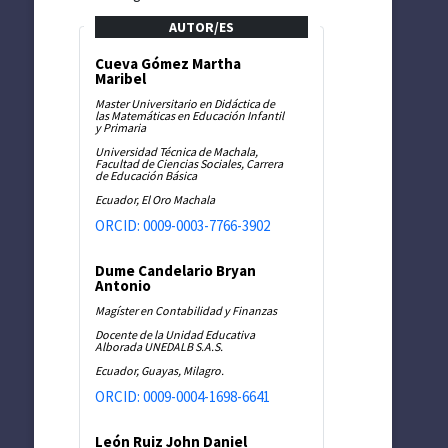
AUTOR/ES
Cueva Gómez Martha
Maribel
Master Universitario en Didáctica de
las Matemáticas en Educación Infantil
y Primaria
Universidad Técnica de Machala,
Facultad de Ciencias Sociales, Carrera
de Educación Básica
Ecuador, El Oro Machala
ORCID: 0009-0003-7766-3902
Dume Candelario Bryan
Antonio
Magíster en Contabilidad y Finanzas
Docente de la Unidad Educativa
Alborada UNEDALB S.A.S.
Ecuador, Guayas, Milagro.
ORCID: 0009-0004-1698-6641
León Ruiz John Daniel